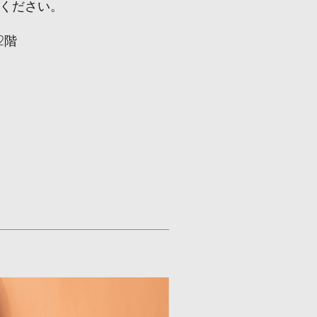
能ください。
2階