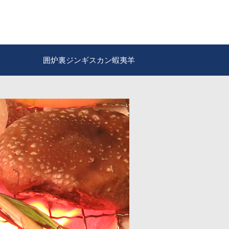
囲炉裏ジンギスカン蝦夷羊